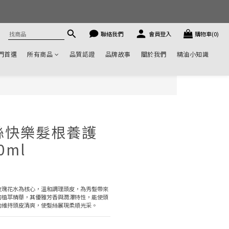
聯絡我們
會員登入
購物車(0)
門首選
所有商品
品質認證
品牌故事
關於我們
精油小知識
 絲絲快樂髮根養護
0ml
玫瑰花水為核心，溫和調理頭皮，為秀髮帶來
的植萃精華，其優雅芳香與潤澤特性，能使頭
助維持頭皮清爽，使髮絲展現柔順光采。