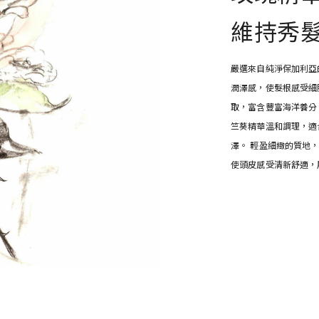
維持秀
嚴選來自純淨保加利亞
潤澤感，使髮根感受細
取，富含豐富海洋養分
竺葵精華溫和調理，適
澤。 輕盈細緻的質地
使頭皮感受清新舒適，