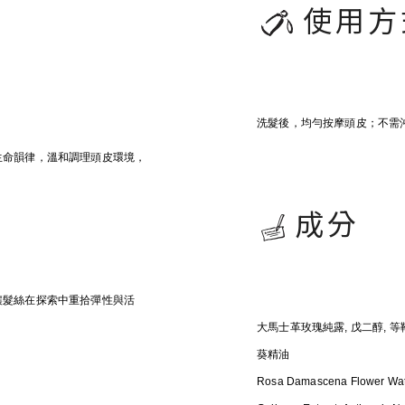
使用方
洗髮後，均勻按摩頭皮；不需
生命韻律，溫和調理頭皮環境，
成分
讓髮絲在探索中重拾彈性與活
大馬士革玫瑰純露, 戊二醇,
葵精油
Rosa Damascena Flower Water