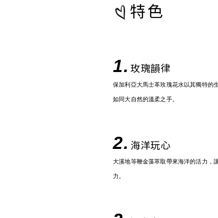
特色
1.
玫瑰韻律
保加利亞大馬士革玫瑰花水以其獨特的
如同大自然的溫柔之手。
2.
海洋玩心
大溪地等鞭金藻萃取帶來海洋的活力，
力。