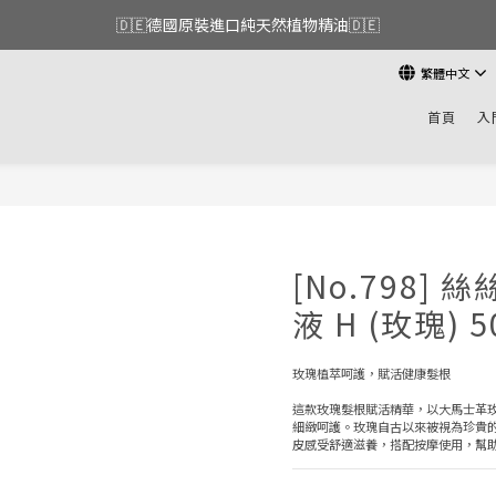
🇩🇪德國原裝進口純天然植物精油🇩🇪
繁體中文
首頁
入
[No.798]
液 H (玫瑰) 5
玫瑰植萃呵護，賦活健康髮根
這款玫瑰髮根賦活精華，以大馬士革
細緻呵護。玫瑰自古以來被視為珍貴
皮感受舒適滋養，搭配按摩使用，幫