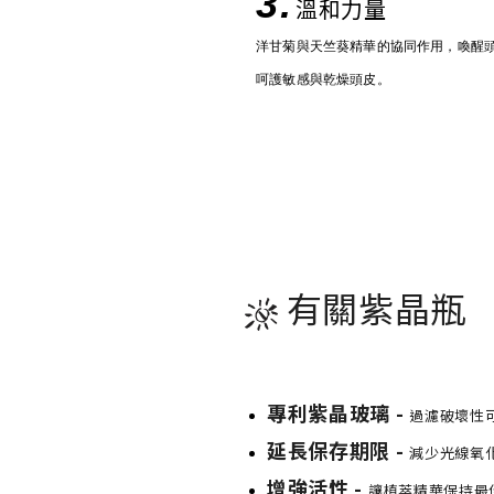
3.
溫和力量
洋甘菊與天竺葵精華的協同作用，喚醒
呵護敏感與乾燥頭皮。
有關紫晶瓶
專利紫晶玻璃 -
過濾破壞性
延長保存期限 -
減少光線氧
增強活性 -
讓植萃精華保持最