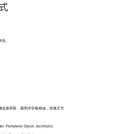
式
沖洗。
 等鞭金藻萃取，羅馬洋甘菊精油，玫瑰天竺
, Pentylene Glycol, Isochrysis