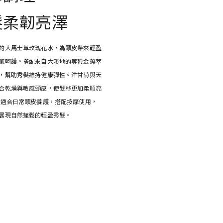
髮柔韌亮澤
的大馬士革玫瑰花水，為頭皮帶來輕盈
膩呵護。搭配來自大溪地的等鞭金藻萃
，幫助秀髮維持健康彈性。洋甘菊與天
合乾燥與敏感頭皮，使髮絲更加柔順亮
，適合日常頭皮養護，搭配按摩使用，
展現自然蓬鬆的輕盈秀髮。